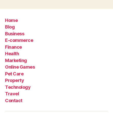
Home
Blog
Business
E-commerce
Finance
Health
Marketing
Online Games
Pet Care
Property
Technology
Travel
Contact