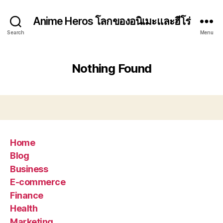
Anime Heros โลกของอนิเมะและฮีโร่
Search
Menu
Nothing Found
Home
Blog
Business
E-commerce
Finance
Health
Marketing