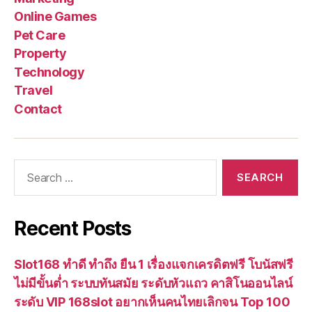
Online Games
Pet Care
Property
Technology
Travel
Contact
Search
for:
Recent Posts
Slot168 ทำดี ทำถึง ยืน 1 เรื่องแจกเครดิตฟรี โบนัสฟรี
ไม่มีขั้นต่ำ ระบบทันสมัย ระดับหัวแถว คาสิโนออนไลน์
ระดับ VIP 168slot อยากเห็นคนไทยเลิกจน Top 100