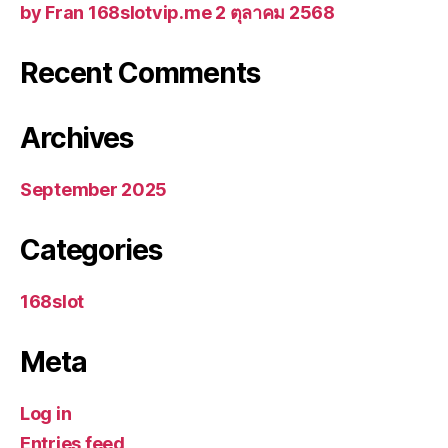
by Fran 168slotvip.me 2 ตุลาคม 2568
Recent Comments
Archives
September 2025
Categories
168slot
Meta
Log in
Entries feed