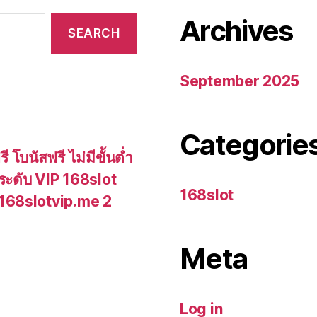
Archives
September 2025
Categorie
 โบนัสฟรี ไม่มีขั้นต่ำ
ระดับ VIP 168slot
168slot
 168slotvip.me 2
Meta
Log in