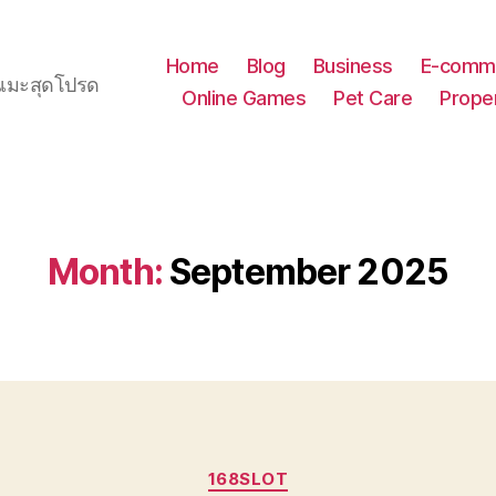
Home
Blog
Business
E-comm
นิเมะสุดโปรด
Online Games
Pet Care
Prope
Month:
September 2025
Categories
168SLOT