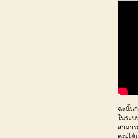
ฉะนั้นก
ในระบบ
สามารถ
คุณได้