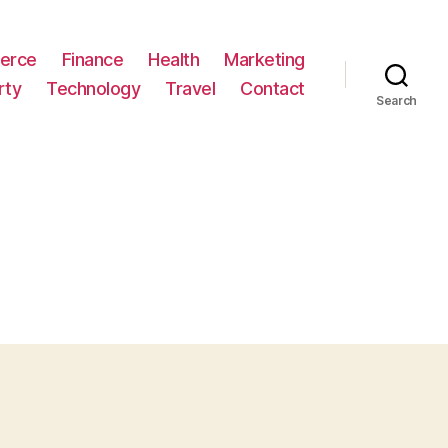
erce
Finance
Health
Marketing
rty
Technology
Travel
Contact
Search