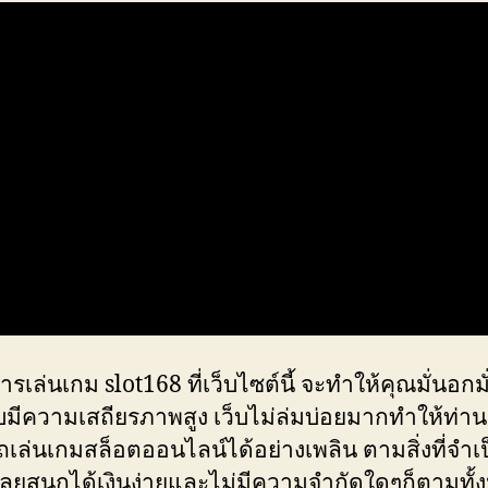
ารเล่นเกม slot168 ที่เว็บไซต์นี้ จะทำให้คุณมั่นอกม
มีความเสถียรภาพสูง เว็บไม่ล่มบ่อยมากทำให้ท่าน
เล่นเกมสล็อตออนไลน์ได้อย่างเพลิน ตามสิ่งที่จำเ
เลยสนุกได้เงินง่ายและไม่มีความจำกัดใดๆก็ตามทั้