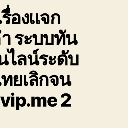
เรื่องแจก
ต่ำ ระบบทัน
นไลน์ระดับ
ไทยเลิกจน
tvip.me 2