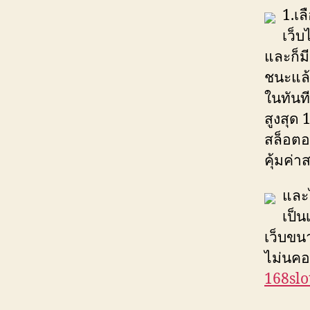
1.เล
เว็บ
และก็ม
ชนะแล้
ในทันท
สูงสุด 
สล็อตอ
คุ้มค่
และไ
เป็น
เว็บขนา
ไม่นคอ
168slo