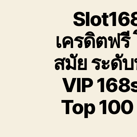
Slot168 
เครดิตฟรี 
สมัย ระดั
VIP 168s
Top 100 