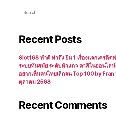
Search
for:
Recent Posts
Slot168 ทำดี ทำถึง ยืน 1 เรื่องแจกเครดิตฟรี
ระบบทันสมัย ระดับหัวแถว คาสิโนออนไลน์
อยากเห็นคนไทยเลิกจน Top 100 by Fran
ตุลาคม 2568
Recent Comments