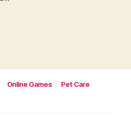
Online Games
Pet Care