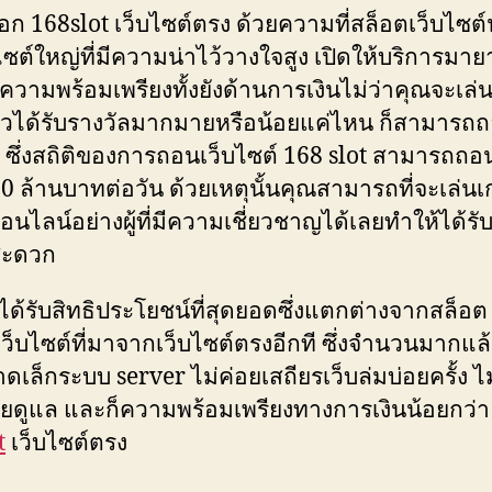
ือก 168slot เว็บไซต์ตรง ด้วยความที่สล็อตเว็บไซต์นั
ไซต์ใหญ่ที่มีความน่าไว้วางใจสูง เปิดให้บริการม
ีความพร้อมเพรียงทั้งยังด้านการเงินไม่ว่าคุณจะเล่
วได้รับรางวัลมากมายหรือน้อยแค่ไหน ก็สามารถถ
ี ซึ่งสถิติของการถอนเว็บไซต์ 168 slot สามารถถอ
10 ล้านบาทต่อวัน ด้วยเหตุนั้นคุณสามารถที่จะเล่น
อนไลน์อย่างผู้ที่มีความเชี่ยวชาญได้เลยทำให้ได้ร
าสะดวก
ด้รับสิทธิประโยชน์ที่สุดยอดซึ่งแตกต่างจากสล็อต
เว็บไซต์ที่มาจากเว็บไซต์ตรงอีกที ซึ่งจำนวนมากแล้
ดเล็กระบบ server ไม่ค่อยเสถียรเว็บล่มบ่อยครั้ง ไ
ยดูแล และก็ความพร้อมเพรียงทางการเงินน้อยกว่า
t
เว็บไซต์ตรง